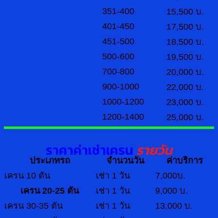
351-400
15,500 บ.
401-450
17,500 บ.
451-500
18,500 บ.
500-600
19,500 บ.
700-800
20,000 บ.
900-1000
22,000 บ.
1000-1200
23,000 บ.
1200-1400
25,000 บ.
ราคาค่าเช่าเครน
รายวัน
ประเภทรถ
จำนวนวัน
ค่าบริการ
เครน 10 ตัน
เช่า 1 วัน
7,000บ.
เครน 20-25 ตัน
เช่า 1 วัน
9,000 บ.
เครน 30-35 ตัน
เช่า 1 วัน
13,000 บ.