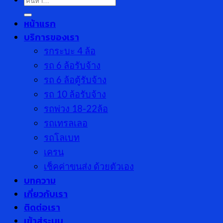
ค้นหา:
หน้าแรก
บริการของเรา
รกระบะ 4 ล้อ
รถ 6 ล้อรับจ้าง
รถ 6 ล้อตู้รับจ้าง
รถ 10 ล้อรับจ้าง
รถพ่วง 18-22ล้อ
รถเทรลเลอ
รถโลเบท
เครน
เช็คค่าขนส่ง ด้วยตัวเอง
บทความ
เกี่ยวกับเรา
ติดต่อเรา
เข้าสู่ระบบ