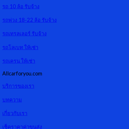
รถ 10 ล้อ รับจ้าง
รถพ่วง 18-22 ล้อ รับจ้าง
รถเทรลเลอร์ รับจ้าง
รถโลเบท ให้เช่า
รถเครน ให้เช่า
Allcarforyou.com
บริการของเรา
บทความ
เกี่ยวกับเรา
เช็คราคาค่าขนส่ง