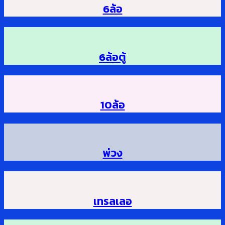
6ล้อ
6ล้อตู้
10ล้อ
พ่วง
เทรลเลอ