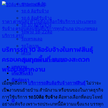
รกระบะ 4 ล้อ
รถ 6 ล้อรับจ้าง
รถ 6 ล้อตู้รับจ้าง
ราคา ค่าขนส่ง
ทำไมต้องเลือกใช้บริการ
ประเภทรถ
รถ 10 ล้อรับจ้าง
รับจ้าง
ครอบคลุมพื้นที่บริการทุกอำเภอ
ประเภทของ
รถพ่วง 18-22ล้อ
บริการ
สรุป
รถเทรลเลอ
รถโลเบท
บริการรถ
10 ล้อรับจ้างในกาฬสินธุ์
เครน
ครอบคลุมทุกพื้นที่ ขนของสะดวก
เช็คค่าขนส่ง ด้วยตัวเอง
บทความ
พร้อมลุยทุกงาน
เกี่ยวกับเรา
ติดต่อเรา
เมื่อพูดถึงการ
บริการรถสิบล้อรับจ้างกาฬสินธุ์
ไม่ว่าจะ
เป็นงานขนย้ายบ้าน สำนักงาน หรือขนของในภาคธุรกิจ
การใช้บริการ
รถ10ล้อ รับจ้าง
คือทางเลือกที่ตอบโจทย์
0
อย่างแท้จริง เพราะรถประเภทนี้มีความแข็งแรง บรรทุก