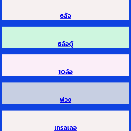
6ล้อ
6ล้อตู้
10ล้อ
พ่วง
เทรลเลอ