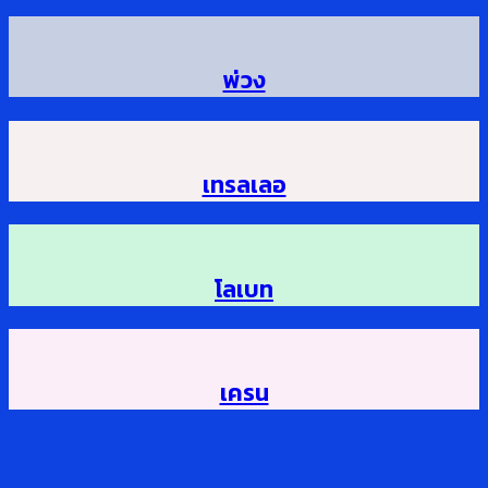
พ่วง
เทรลเลอ
โลเบท
เครน