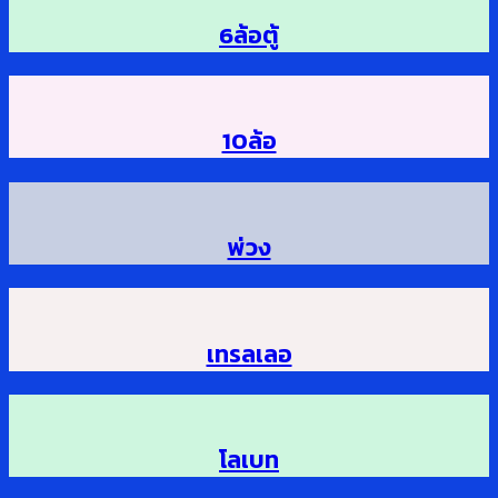
6ล้อตู้
10ล้อ
พ่วง
เทรลเลอ
โลเบท