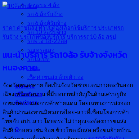
รกระบะ 4 ล้อ
รถ 6 ล้อรับจ้าง
รถ 6 ล้อตู้รับจ้าง
ราคา ค่าขนส่ง
ทำไมต้องเลือกใช้บริการ
ประเภทรถ
รถ 10 ล้อรับจ้าง
รับจ้าง
ประเภทของบริการ
บริการรถ10 ล้อ
สรุป
รถพ่วง 18-22ล้อ
รถเทรลเลอ
แนะนำบริการ รถ
10
ล้อ รับจ้างจังหวัด
รถโลเบท
หนองคาย
เครน
เช็คค่าขนส่ง ด้วยตัวเอง
บทความ
จังหวัดหนองคาย ถือเป็นจังหวัดชายแดนภาคตะวันออก
เกี่ยวกับเรา
เฉียงเหนือตอนบน ที่มีบทบาทสำคัญในด้านเศรษฐกิจ
ติดต่อเรา
การเกษตร และการค้าชายแดน โดยเฉพาะการส่งออก
สินค้าผ่านสะพานมิตรภาพไทย-ลาวที่เชื่อมโยงการค้า
ไทยกับ สปป.ลาว โดยตรง ไม่ว่าคุณจะต้องการขนส่ง
0
สินค้าเกษตร เช่น อ้อย ข้าวโพด ผักสด หรือขนย้ายบ้าน