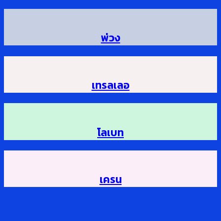
พ่วง
เทรลเลอ
โลเบท
เครน