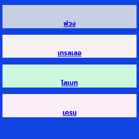
พ่วง
เทรลเลอ
โลเบท
เครน