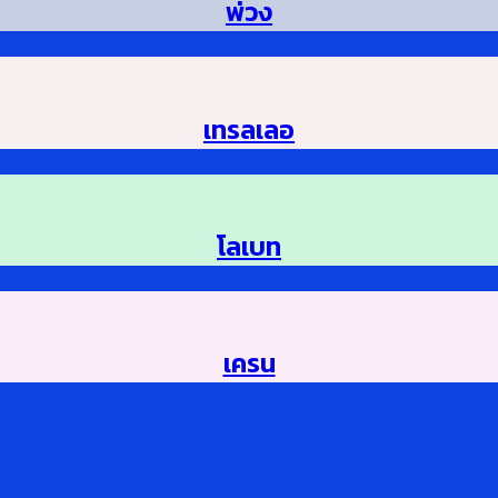
พ่วง
เทรลเลอ
โลเบท
เครน