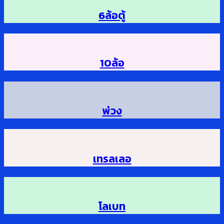
6ล้อตู้
10ล้อ
พ่วง
เทรลเลอ
โลเบท