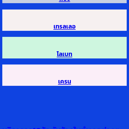
เทรลเลอ
โลเบท
เครน