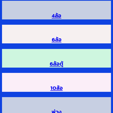
4ล้อ
6ล้อ
6ล้อตู้
10ล้อ
พ่วง