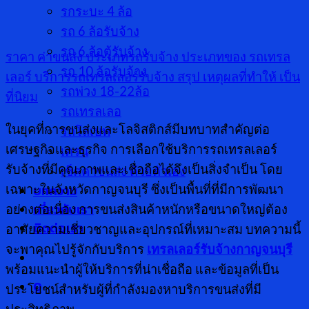
รกระบะ 4 ล้อ
รถ 6 ล้อรับจ้าง
รถ 6 ล้อตู้รับจ้าง
ราคา ค่าขนส่ง
ประเภทรถรับจ้าง
ประเภทของ รถเทรล
รถ 10 ล้อรับจ้าง
เลอร์
บริการรถเทรลเลอร์รับจ้าง
สรุป
เหตุผลที่ทำให้ เป็น
รถพ่วง 18-22ล้อ
ที่นิยม
รถเทรลเลอ
ในยุคที่การขนส่งและโลจิสติกส์มีบทบาทสำคัญต่อ
รถโลเบท
เศรษฐกิจและธุรกิจ การเลือกใช้บริการรถเทรลเลอร์
เครน
รับจ้างที่มีคุณภาพและเชื่อถือได้จึงเป็นสิ่งจำเป็น โดย
เช็คค่าขนส่ง ด้วยตัวเอง
บทความ
เฉพาะในจังหวัดกาญจนบุรี ซึ่งเป็นพื้นที่ที่มีการพัฒนา
เกี่ยวกับเรา
อย่างต่อเนื่อง การขนส่งสินค้าหนักหรือขนาดใหญ่ต้อง
ติดต่อเรา
อาศัยความเชี่ยวชาญและอุปกรณ์ที่เหมาะสม บทความนี้
จะพาคุณไปรู้จักกับบริการ
เทรลเลอร์รับจ้างกาญจนบุรี
พร้อมแนะนำผู้ให้บริการที่น่าเชื่อถือ และข้อมูลที่เป็น
0
ประโยชน์สำหรับผู้ที่กำลังมองหาบริการขนส่งที่มี