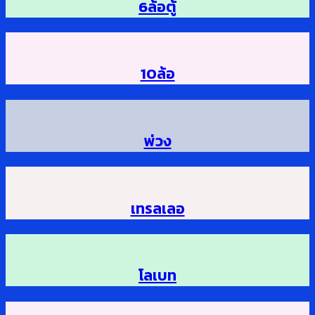
6ล้อตู้
10ล้อ
พ่วง
เทรลเลอ
โลเบท