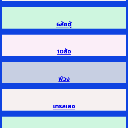
6ล้อตู้
10ล้อ
พ่วง
เทรลเลอ