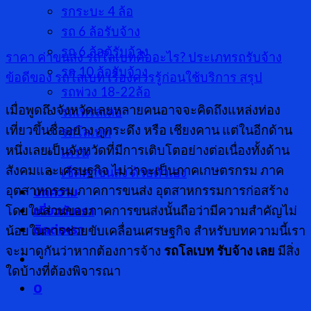
รกระบะ 4 ล้อ
รถ 6 ล้อรับจ้าง
รถ 6 ล้อตู้รับจ้าง
ราคา ค่าขนส่ง
รถโลเบทคืออะไร?
ประเภทรถรับจ้าง
รถ 10 ล้อรับจ้าง
ข้อดีของ รถโลเบท
เรื่องควรรู้ก่อนใช้บริการ
สรุป
รถพ่วง 18-22ล้อ
เมื่อพูดถึงจังหวัดเลยหลายคนอาจจะคิดถึงแหล่งท่อง
รถเทรลเลอ
เที่ยวขึ้นชื่ออย่าง ภูกระดึง หรือ เชียงคาน แต่ในอีกด้าน
รถโลเบท
หนึ่งเลยเป็นจังหวัดที่มีการเติบโตอย่างต่อเนื่องทั้งด้าน
เครน
สังคมและเศรษฐกิจ ไม่ว่าจะเป็นภาคเกษตรกรม ภาค
เช็คค่าขนส่ง ด้วยตัวเอง
บทความ
อุตสาหกรรม ภาคการขนส่ง อุตสาหกรรมการก่อสร้าง
เกี่ยวกับเรา
โดยในส่วนของภาคการขนส่งนั้นถือว่ามีความสำคัญไม่
ติดต่อเรา
น้อยในการช่วยขับเคลื่อนเศรษฐกิจ สำหรับบทความนี้เรา
จะมาดูกันว่าหากต้องการจ้าง
รถโลเบท รับจ้าง เลย
มีสิ่ง
ใดบ้างที่ต้องพิจารณา
0