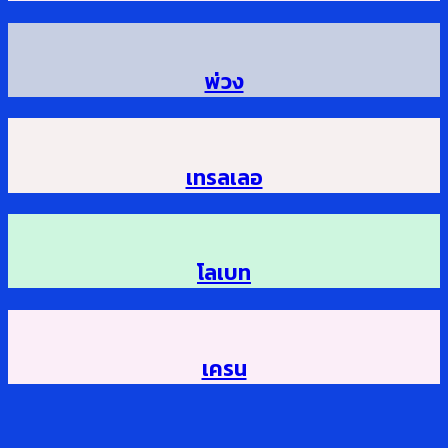
พ่วง
เทรลเลอ
โลเบท
เครน