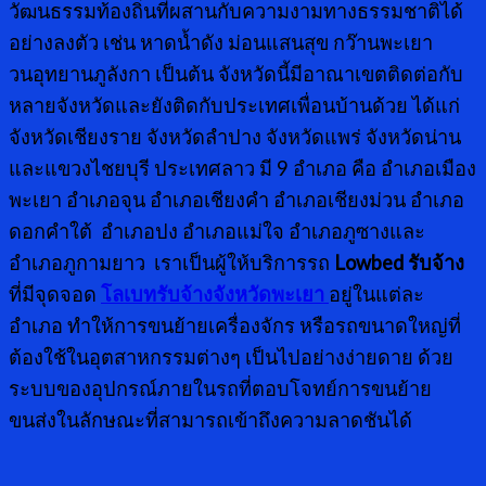
วัฒนธรรมท้องถิ่นที่ผสานกับความงามทางธรรมชาติได้
อย่างลงตัว เช่น หาดน้ำดัง ม่อนแสนสุข กว๊านพะเยา
วนอุทยานภูลังกา เป็นต้น จังหวัดนี้มีอาณาเขตติดต่อกับ
หลายจังหวัดและยังติดกับประเทศเพื่อนบ้านด้วย ได้แก่
จังหวัดเชียงราย จังหวัดลำปาง จังหวัดแพร่ จังหวัดน่าน
และแขวงไชยบุรี ประเทศลาว มี 9 อำเภอ คือ อำเภอเมือง
พะเยา อำเภอจุน อำเภอเชียงคำ อำเภอเชียงม่วน อำเภอ
ดอกคำใต้ อำเภอปง อำเภอแม่ใจ อำเภอภูซางและ
อำเภอภูกามยาว เราเป็นผู้ให้บริการรถ
Lowbed รับจ้าง
ที่มีจุดจอด
โลเบทรับจ้างจังหวัดพะเยา
อยู่ในแต่ละ
อำเภอ ทำให้การขนย้ายเครื่องจักร หรือรถขนาดใหญ่ที่
ต้องใช้ในอุตสาหกรรมต่างๆ เป็นไปอย่างง่ายดาย ด้วย
ระบบของอุปกรณ์ภายในรถที่ตอบโจทย์การขนย้าย
ขนส่งในลักษณะที่สามารถเข้าถึงความลาดชันได้