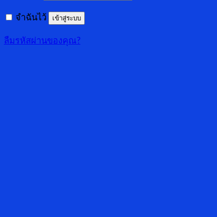
จำฉันไว้
เข้าสู่ระบบ
ลืมรหัสผ่านของคุณ?