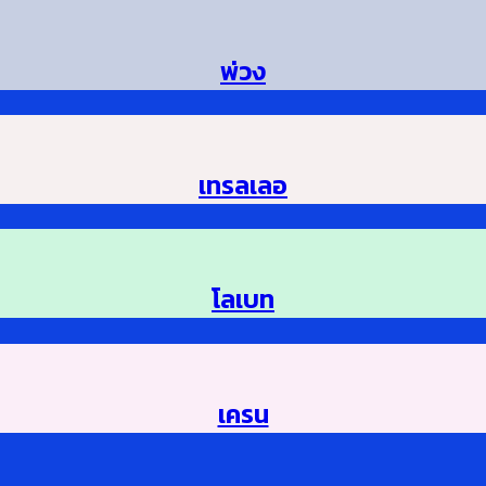
พ่วง
เทรลเลอ
โลเบท
เครน