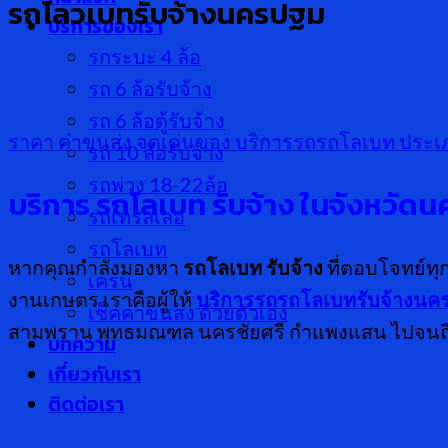
รถโลวเบทรับจ้างนครปฐม
บริการของเรา
รกระบะ 4 ล้อ
รถ 6 ล้อรับจ้าง
รถ 6 ล้อตู้รับจ้าง
ราคา ค่าขนส่ง
จุดเด่นของ บริการรถรถโลเบท
ประเ
รถ 10 ล้อรับจ้าง
รถพ่วง 18-22ล้อ
บริการ รถโลเบท รับจ้าง ในจังหวัดน
รถเทรลเลอ
รถโลเบท
หากคุณกำลังมองหา
รถโลเบท รับจ้าง
ที่ตอบโจทย์ทุ
เครน
งานเกษตร เราคือผู้ให้
บริการรถรถโลเบทรับจ้างนค
เช็คค่าขนส่ง ด้วยตัวเอง
สามพราน พุทธมณฑล นครชัยศรี กำแพงแสน ไปจนถึงพื
บทความ
เกี่ยวกับเรา
ติดต่อเรา