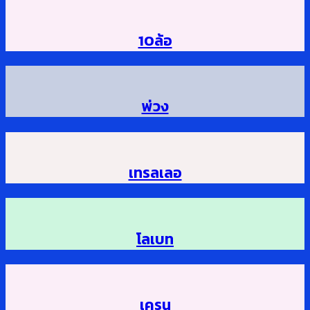
10ล้อ
พ่วง
เทรลเลอ
โลเบท
เครน