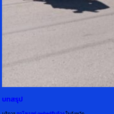
บทสรุป
บริการ
รถโลเบทLowbedรับจ้าง
ในจังหวัด