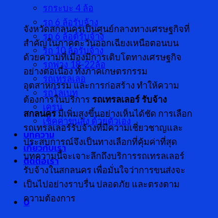
รกระบะ 4 ล้อ
รถ 6 ล้อรับจ้าง
จังหวัดสกลนครเป็นศูนย์กลางทางเศรษฐกิจที่
รถ 6 ล้อตู้รับจ้าง
สำคัญในภาคตะวันออกเฉียงเหนือตอนบน
รถ 10 ล้อรับจ้าง
ด้วยความที่เมืองมีการเติบโตทางเศรษฐกิจ
รถพ่วง 18-22ล้อ
อย่างต่อเนื่อง ทั้งภาคเกษตรกรรม
รถเทรลเลอ
อุตสาหกรรม และการก่อสร้าง ทำให้ความ
รถโลเบท
ต้องการในบริการ
รถเทรลเลอร์ รับจ้าง
เครน
สกลนคร
มีเพิ่มสูงขึ้นอย่างเห็นได้ชัด การเลือก
เช็คค่าขนส่ง ด้วยตัวเอง
รถเทรลเลอร์รับจ้างที่มีความเชี่ยวชาญและ
บทความ
ประสบการณ์จึงเป็นทางเลือกที่คุ้มค่าที่สุด
เกี่ยวกับเรา
บทความนี้จะเจาะลึกถึงบริการรถเทรลเลอร์
ติดต่อเรา
รับจ้างในสกลนคร เพื่อมั่นใจว่าการขนส่งจะ
เป็นไปอย่างราบรื่น ปลอดภัย และตรงตาม
ความต้องการ
0