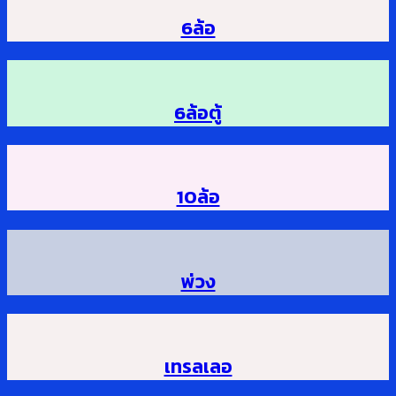
6ล้อ
6ล้อตู้
10ล้อ
พ่วง
เทรลเลอ