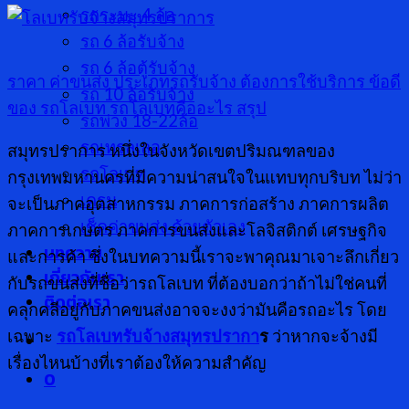
รกระบะ 4 ล้อ
รถ 6 ล้อรับจ้าง
รถ 6 ล้อตู้รับจ้าง
ราคา ค่าขนส่ง
ประเภทรถรับจ้าง
ต้องการใช้บริการ
ข้อดี
รถ 10 ล้อรับจ้าง
ของ รถโลเบท
รถโลเบทคืออะไร
สรุป
รถพ่วง 18-22ล้อ
รถเทรลเลอ
สมุทรปราการ หนึ่งในจังหวัดเขตปริมณฑลของ
รถโลเบท
กรุงเทพมหานครที่มีความน่าสนใจในแทบทุกบริบท ไม่ว่า
เครน
จะเป็นภาคอุตสาหกรรม ภาคการก่อสร้าง ภาคการผลิต
เช็คค่าขนส่ง ด้วยตัวเอง
ภาคการเกษตร ภาคการขนส่งและโลจิสติกต์ เศรษฐกิจ
บทความ
และการค้า ซึ่งในบทความนี้เราจะพาคุณมาเจาะลึกเกี่ยว
เกี่ยวกับเรา
กับรถขนส่งที่ชื่อว่ารถโลเบท ที่ต้องบอกว่าถ้าไม่ใช่คนที่
ติดต่อเรา
คลุกคลีอยู่กับภาคขนส่งอาจจะงงว่ามันคือรถอะไร โดย
เฉพาะ
รถโลเบทรับจ้างสมุทรปรากา
ร
ว่าหากจะจ้างมี
เรื่องไหนบ้างที่เราต้องให้ความสำคัญ
0