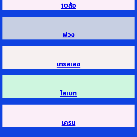
10ล้อ
พ่วง
เทรลเลอ
โลเบท
เครน