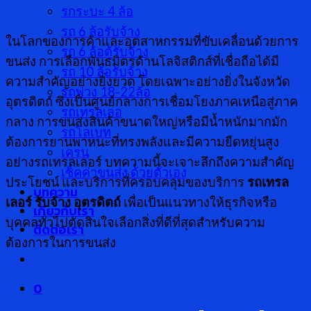
รกระบะ 4 ล้อ
รถ 6 ล้อรับจ้าง
ในโลกของการค้าและอุตสาหกรรมที่ขับเคลื่อนด้วยการ
รถ 6 ล้อตู้รับจ้าง
ขนส่ง การเลือกพันธมิตรด้านโลจิสติกส์ที่เชื่อถือได้มี
รถ 10 ล้อรับจ้าง
ความสำคัญอย่างยิ่งยวด โดยเฉพาะอย่างยิ่งในจังหวัด
รถพ่วง 18-22ล้อ
อุตรดิตถ์ ซึ่งเป็นศูนย์กลางการเชื่อมโยงภาคเหนือสู่ภาค
รถเทรลเลอ
กลาง การขนส่งสินค้าขนาดใหญ่หรือมีน้ำหนักมากมัก
รถโลเบท
ต้องการยานพาหนะที่ทรงพลังและมีความยืดหยุ่นสูง
เครน
อย่างรถเทรลเลอร์ บทความนี้จะเจาะลึกถึงความสำคัญ
เช็คค่าขนส่ง ด้วยตัวเอง
ประโยชน์ และบริการที่ครอบคลุมของบริการ
รถเทรล
บทความ
เลอร์ รับจ้าง อุตรดิตถ์
เพื่อเป็นแนวทางให้ธุรกิจหรือ
เกี่ยวกับเรา
บุคคลทั่วไปตัดสินใจเลือกสิ่งที่ดีที่สุดสำหรับความ
ติดต่อเรา
ต้องการในการขนส่ง
0