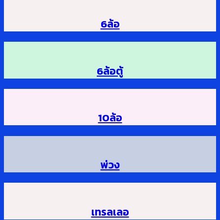
6ล้อ
6ล้อตู้
10ล้อ
พ่วง
เทรลเลอ