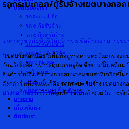
รถกระบะคอก/ตู้รับจ้างเขตบางกอก
บริการของเรา
รกระบะ 4 ล้อ
รถ 6 ล้อรับจ้าง
รถ 6 ล้อตู้รับจ้าง
ราคา ค่าขนส่ง
พื้นที่ให้บริการ
5 ข้อดี ของ รถกระบะ
รถ 10 ล้อรับจ้าง
รถพ่วง 18-22ล้อ
“เขตบางกอกน้อย”
มีพื้นที่อยู่ทางด้านตะวันตกของแม
รถเทรลเลอ
อัจฉริยะเพื่อการกระตุ้นเศรษฐกิจ ซึ่งย่านนี้ก็เหม
รถโลเบท
สินค้า รวมถึงเส้นทางการคมนาคมขนส่งที่เจริญขึ้นอย
เครน
ดังกล่าว หนึ่งในนั้นก็คือ
รถกระบะ รับจ้าง
เขตบางกอก
เช็คค่าขนส่ง ด้วยตัวเอง
บางกอกน้อย
มาไว้ให้คุณได้ใช้เป็นตัวช่วยในการตัด
บทความ
เกี่ยวกับเรา
ติดต่อเรา