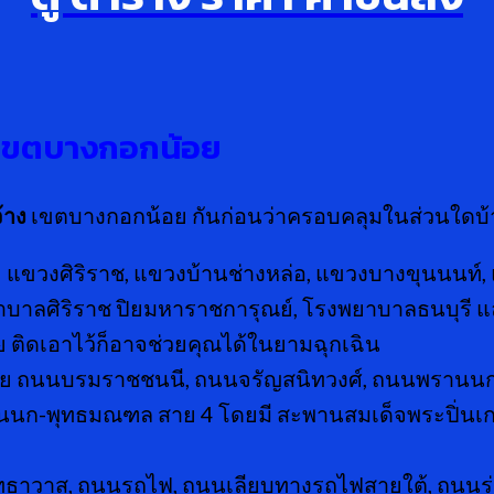
าง เขตบางกอกน้อย
้าง
เขตบางกอกน้อย กันก่อนว่าครอบคลุมในส่วนใดบ้าง
แขวงศิริราช, แขวงบ้านช่างหล่อ, แขวงบางขุนนนท์,
บาลศิริราช ปิยมหาราชการุณย์, โรงพยาบาลธนบุรี แล
ติดเอาไว้ก็อาจช่วยคุณได้ในยามฉุกเฉิน
ย ถนนบรมราชชนนี, ถนนจรัญสนิทวงศ์, ถนนพรานนก, 
นนก-พุทธมณฑล สาย 4 โดยมี สะพานสมเด็จพระปิ่นเกล
ธาวาส, ถนนรถไฟ, ถนนเลียบทางรถไฟสายใต้, ถนนรุ่ง