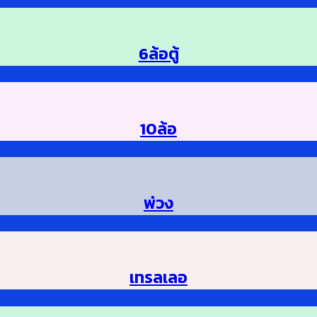
6ล้อตู้
10ล้อ
พ่วง
เทรลเลอ