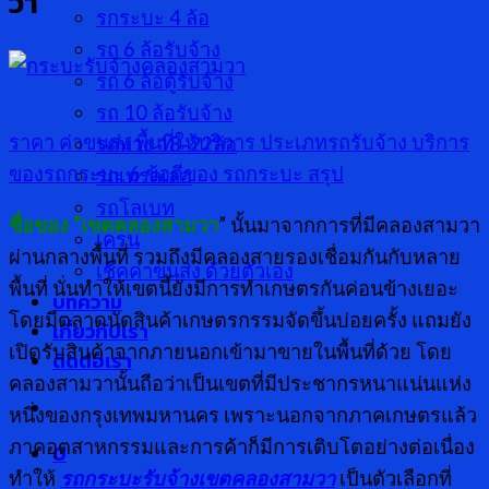
วา
รกระบะ 4 ล้อ
รถ 6 ล้อรับจ้าง
รถ 6 ล้อตู้รับจ้าง
รถ 10 ล้อรับจ้าง
ราคา ค่าขนส่ง
พื้นที่ให้บริการ
ประเภทรถรับจ้าง
บริการ
รถพ่วง 18-22ล้อ
ของรถกระบะ
6 ข้อดีของ รถกระบะ
สรุป
รถเทรลเลอ
รถโลเบท
ชื่อของ “เขตคลองสามวา
” นั้นมาจากการที่มีคลองสามวา
เครน
ผ่านกลางพื้นที่ รวมถึงมีคลองสายรองเชื่อมกันกับหลาย
เช็คค่าขนส่ง ด้วยตัวเอง
พื้นที่ นั่นทำให้เขตนี้ยังมีการทำเกษตรกันค่อนข้างเยอะ
บทความ
โดยมีตลาดนัดสินค้าเกษตรกรรมจัดขึ้นบ่อยครั้ง แถมยัง
เกี่ยวกับเรา
เปิดรับสินค้าจากภายนอกเข้ามาขายในพื้นที่ด้วย โดย
ติดต่อเรา
คลองสามวานั้นถือว่าเป็นเขตที่มีประชากรหนาแน่นแห่ง
หนึ่งของกรุงเทพมหานคร เพราะนอกจากภาคเกษตรแล้ว
ภาคอุตสาหกรรมและการค้าก็มีการเติบโตอย่างต่อเนื่อง
0
ทำให้
รถกระบะรับจ้างเขตคลองสามวา
เป็นตัวเลือกที่