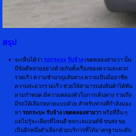
สรุป
จะเห็นได้ว่า
รถกระบะ รับจ้าง
เขตคลองสามวา นั้น
มีข้อดีหลายอย่างด้วยกันทั้งเรื่องของความสะดวก
รวดเร็ว ความชำนาญเส้นทาง ความเป็นมืออาชีพ
ความสะดวกรวดเร็ว ช่วยให้สามารถส่งสินค้าได้ทัน
ตามกำหนด มีความคล่องตัวในการเดินทาง รวมถึง
มีรถให้เลือกหลายแบบด้วย สำหรับท่านที่กำลังมอง
หา
รถกระบะ รับจ้าง เขตคลองสามวา
หรือที่อื่น ๆ
แต่ไม่รู้จะเลือกที่ไหนดี หจก.เจแอนด์พี ขนส่ง ขอ
เป็นอีกหนึ่งตัวเลือกด้วยบริการที่ได้มาตรฐานระดับ