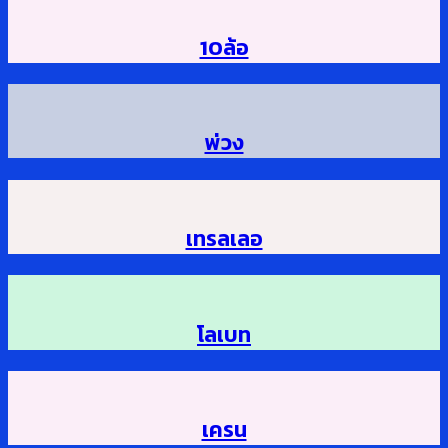
10ล้อ
พ่วง
เทรลเลอ
โลเบท
เครน