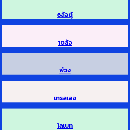
6ล้อตู้
10ล้อ
พ่วง
เทรลเลอ
โลเบท