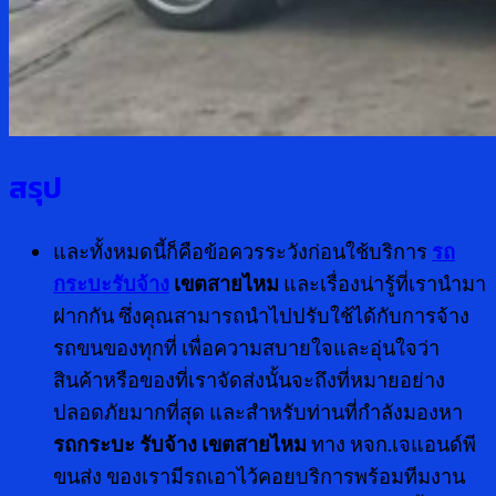
สรุป
และทั้งหมดนี้ก็คือข้อควรระวังก่อนใช้บริการ
รถ
กระบะรับจ้าง
เขตสายไหม
และเรื่องน่ารู้ที่เรานำมา
ฝากกัน ซึ่งคุณสามารถนำไปปรับใช้ได้กับการจ้าง
รถขนของทุกที่ เพื่อความสบายใจและอุ่นใจว่า
สินค้าหรือของที่เราจัดส่งนั้นจะถึงที่หมายอย่าง
ปลอดภัยมากที่สุด และสำหรับท่านที่กำลังมองหา
รถกระบะ รับจ้าง เขตสายไหม
ทาง หจก.เจแอนด์พี
ขนส่ง ของเรามีรถเอาไว้คอยบริการพร้อมทีมงาน