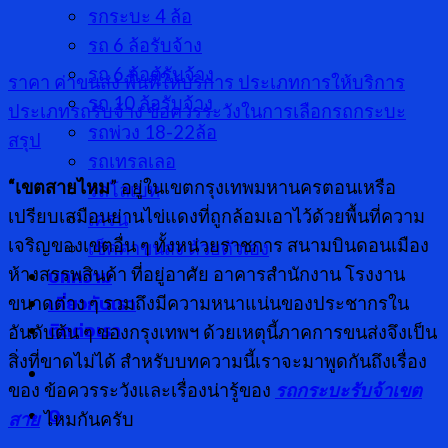
รกระบะ 4 ล้อ
รถ 6 ล้อรับจ้าง
รถ 6 ล้อตู้รับจ้าง
ราคา ค่าขนส่ง
พื้นที่ให้บริการ
ประเภทการให้บริการ
รถ 10 ล้อรับจ้าง
ประเภทรถรับจ้าง
ข้อควรระวังในการเลือกรถกระบะ
รถพ่วง 18-22ล้อ
สรุป
รถเทรลเลอ
“เขตสายไหม
” อยู่ในเขตกรุงเทพมหานครตอนเหรือ
รถโลเบท
เปรียบเสมือนย่านไข่แดงที่ถูกล้อมเอาไว้ด้วยพื้นที่ความ
เครน
เจริญของเขตอื่น ๆ ทั้งหน่วยราชการ สนามบินดอนเมือง
เช็คค่าขนส่ง ด้วยตัวเอง
บทความ
ห้างสรรพสินค้า ที่อยู่อาศัย อาคารสำนักงาน โรงงาน
เกี่ยวกับเรา
ขนาดต่าง ๆ รวมถึงมีความหนาแน่นของประชากรใน
ติดต่อเรา
อันดับต้น ๆ ของกรุงเทพฯ ด้วยเหตุนี้ภาคการขนส่งจึงเป็น
สิ่งที่ขาดไม่ได้ สำหรับบทความนี้เราจะมาพูดกันถึงเรื่อง
ของ ข้อควรระวังและเรื่องน่ารู้ของ
รถกระบะรับจ้าเขต
0
สาย
ไหมกันครับ