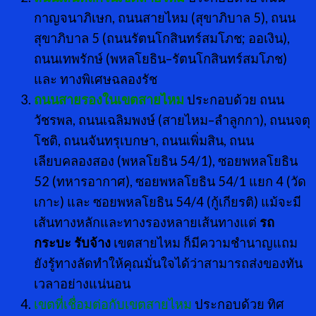
กาญจนาภิเษก, ถนนสายไหม (สุขาภิบาล 5), ถนน
สุขาภิบาล 5 (ถนนรัตนโกสินทร์สมโภช; ออเงิน),
ถนนเทพรักษ์ (พหลโยธิน–รัตนโกสินทร์สมโภช)
และ ทางพิเศษฉลองรัช
ถนนสายรองในเขตสายไหม
ประกอบด้วย ถนน
วัชรพล, ถนนเฉลิมพงษ์ (สายไหม–ลำลูกกา), ถนนจตุ
โชติ, ถนนจันทรุเบกษา, ถนนเพิ่มสิน, ถนน
เลียบคลองสอง (พหลโยธิน 54/1), ซอยพหลโยธิน
52 (ทหารอากาศ), ซอยพหลโยธิน 54/1 แยก 4 (วัด
เกาะ) และ ซอยพหลโยธิน 54/4 (กู้เกียรติ) แม้จะมี
เส้นทางหลักและทางรองหลายเส้นทางแต่
รถ
กระบะ รับจ้าง
เขตสายไหม ก็มีความชำนาญแถม
ยังรู้ทางลัดทำให้คุณมั่นใจได้ว่าสามารถส่งของทัน
เวลาอย่างแน่นอน
เขตที่เชื่อมต่อกับเขตสายไหม
ประกอบด้วย ทิศ