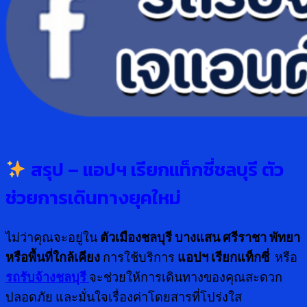
สรุป – แอปฯ เรียกแท็กซี่ชลบุรี ตัว
ช่วยการเดินทางยุคใหม่
ไม่ว่าคุณจะอยู่ใน
ตัวเมืองชลบุรี บางแสน ศรีราชา พัทยา
หรือพื้นที่ใกล้เคียง
การใช้บริการ
แอปฯ เรียกแท็กซี่
หรือ
รถรับจ้างชลบุรี
จะช่วยให้การเดินทางของคุณสะดวก
ปลอดภัย และมั่นใจเรื่องค่าโดยสารที่โปร่งใส