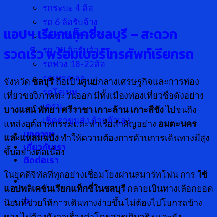
รกระบะ 4 ล้อ
รถ 6 ล้อรับจ้าง
แอปฯ เรียกแท็กซี่ชลบุรี – สะดวก
รถ 6 ล้อตู้รับจ้าง
รวดเร็ว พร้อมเบอร์โทรศัพท์เรียกรถ
รถ 10 ล้อรับจ้าง
รถพ่วง 18-22ล้อ
รถเทรลเลอ
จังหวัด
ชลบุรี
ถือเป็นศูนย์กลางเศรษฐกิจและการท่อง
รถโลเบท
เที่ยวของภาคตะวันออก มีทั้งเมืองท่องเที่ยวชื่อดังอย่าง
เครน
บางแสน พัทยา ศรีราชา เกาะล้าน เกาะสีชัง
ไปจนถึง
เช็คค่าขนส่ง ด้วยตัวเอง
แหล่งอุตสาหกรรมและท่าเรือสำคัญอย่าง
อมตะนคร
บทความ
และแหลมฉบัง
ทำให้ความต้องการด้านการเดินทางมีสูง
เกี่ยวกับเรา
ขึ้นอย่างต่อเนื่อง
ติดต่อเรา
ในยุคดิจิทัลที่ทุกอย่างเชื่อมโยงผ่านสมาร์ทโฟน การ
ใช้
แอปพลิเคชันเรียกแท็กซี่ในชลบุรี
กลายเป็นทางเลือกยอด
0
นิยมที่ช่วยให้การเดินทางง่ายขึ้น ไม่ต้องไปโบกรถข้าง
ทาง ไม่ต้องกังวลเรื่องค่าโดยสารเกินจริง และยัง