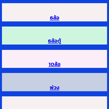
6ล้อ
6ล้อตู้
10ล้อ
พ่วง