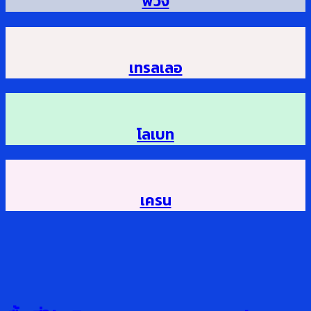
พ่วง
เทรลเลอ
โลเบท
เครน