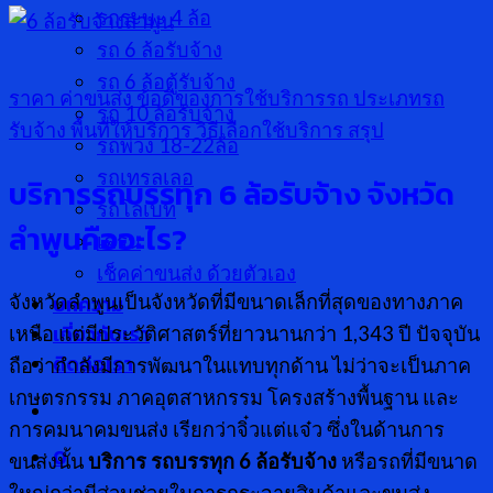
รกระบะ 4 ล้อ
รถ 6 ล้อรับจ้าง
รถ 6 ล้อตู้รับจ้าง
ราคา ค่าขนส่ง
ข้อดีของการใช้บริการรถ
ประเภทรถ
รถ 10 ล้อรับจ้าง
รับจ้าง
พื้นที่ให้บริการ
วิธีเลือกใช้บริการ
สรุป
รถพ่วง 18-22ล้อ
รถเทรลเลอ
บริการรถบรรทุก
6 ล้อรับจ้าง จังหวัด
รถโลเบท
ลำพูนคืออะไร?
เครน
เช็คค่าขนส่ง ด้วยตัวเอง
บทความ
จังหวัดลำพูนเป็นจังหวัดที่มีขนาดเล็กที่สุดของทางภาค
เกี่ยวกับเรา
เหนือ แต่มีประวัติศาสตร์ที่ยาวนานกว่า 1,343 ปี ปัจจุบัน
ติดต่อเรา
ถือว่ากำลังมีการพัฒนาในแทบทุกด้าน ไม่ว่าจะเป็นภาค
เกษตรกรรม ภาคอุตสาหกรรม โครงสร้างพื้นฐาน และ
การคมนาคมขนส่ง เรียกว่าจิ๋วแต่แจ๋ว ซึ่งในด้านการ
0
ขนส่งนั้น
บริการ รถบรรทุก
6 ล้อรับจ้าง
หรือรถที่มีขนาด