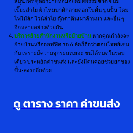
สมุนไพร ชุดผ้าฝ้ายทอมือย้อมสีธรรมชาติ ขนม
เปี๊ยะลําไย ผ้าไหมบาติกลายดอกโบตั๋น ปูนปั้น โคม
ไฟไม้สัก ไวน์ลําไย ตุ๊กตาดินเผาล้านนา และอื่น ๆ
อีกหลายอย่างด้วยกัน
บริการย้ายสำนักงานหรือย้ายบ้าน
หากคุณกำลังจะ
ย้ายบ้านหรือออฟฟิศ รถ 6 ล้อก็ถือว่าตอบโจทย์เช่น
กัน เพราะมีความจุกระบะเยอะ ขนได้หมดในรอบ
เดียว ประหยัดค่าขนส่ง และยังมีคนคอยช่วยยกของ
ขึ้น-ลงรถอีกด้วย
ดู ตาราง ราคา ค่าขนส่ง