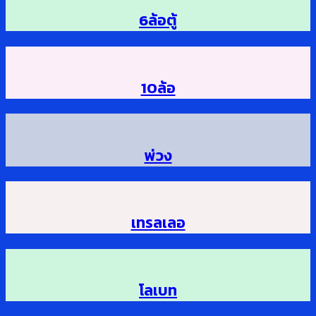
6ล้อตู้
10ล้อ
พ่วง
เทรลเลอ
โลเบท