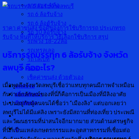
รกระบะ 4 ล้อ
รถ 6 ล้อรับจ้าง
รถ 6 ล้อตู้รับจ้าง
ราคา ค่าขนส่ง
ข้อดีของการใช้บริการรถ
ประเภทรถ
รถ 10 ล้อรับจ้าง
รับจ้าง
พื้นที่ให้บริการ
วิธีเลือกใช้บริการ
สรุป
รถพ่วง 18-22ล้อ
รถเทรลเลอ
บริการรถบรรทุก
6 ล้อรับจ้าง จังหวัด
รถโลเบท
ลพบุรี คืออะไร?
เครน
เช็คค่าขนส่ง ด้วยตัวเอง
บทความ
เมื่อพูดถึงจังหวัดลพบุรีเชื่อว่าแทบทุกคนมีภาพจำเหมือน
เกี่ยวกับเรา
กันว่าเอกลักษณ์ของที่นี่ก็คือการเป็นเมืองที่มีลิงอาศัย
ติดต่อเรา
ปะปนอยู่กับผู้คนจนได้ชื่อว่า “เมืองลิง” แต่บอกเลยว่า
ลพบุรีไม่ได้มีแค่ลิง เพราะยังมีสถานที่ท่องเที่ยว ประเพณี
และวัฒนธรรมที่น่าสนใจอีกมากมาย ส่วนด้านเศรษฐกิจ
0
ที่นี่ก็เป็นแหล่งเกษตรกรรมและอุตสาหกรรมที่เชื่อมต่อ