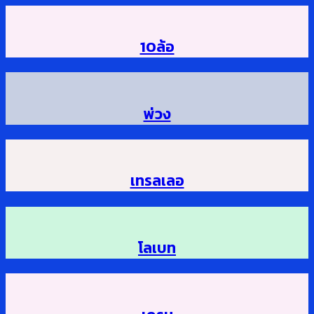
10ล้อ
พ่วง
เทรลเลอ
โลเบท