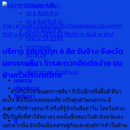
รกระบะ 4 ล้อ
รถ 6 ล้อรับจ้าง
รถ 6 ล้อตู้รับจ้าง
ราคา ค่าขนส่ง
จุดเด่นของจังหวัดนครพนม
ประเภทรถ
รถ 10 ล้อรับจ้าง
รับจ้าง
สิ่งที่คุณจะได้รับเมื่อใช้บริการ
ข้อห้าม
สรุป
รถพ่วง 18-22ล้อ
รถเทรลเลอ
บริการ รถบรรทุก 6 ล้อ รับจ้าง จังหวัด
รถโลเบท
นครราชสีมา โทรสะดวกติดต่อง่าย ขน
เครน
เช็คค่าขนส่ง ด้วยตัวเอง
ย้ายทั่วประเทศไทย
บทความ
เกี่ยวกับเรา
สำหรับจังหวัดนครราชสีมา ก็เป็นอีกหนึ่งพื้นที่ ที่น่า
ติดต่อเรา
สนใจ ทั้งเป็นแหล่งท่องเที่ยวเป็นศูนย์วัฒนธรรม มี
อนุสาวรีย์ท้าวสุรนารี หรือที่รู้จักกันคือย่าโม โดยในส่วน
นี้ก็เป็นสิ่งที่ทำให้หลายๆ คนนั้นชื่นชอบในตัวจังหวัดเอง
0
นอกจากนั้น ยังเป็นเมืองเศรษฐกิจและศูนย์การค้าในด้าน