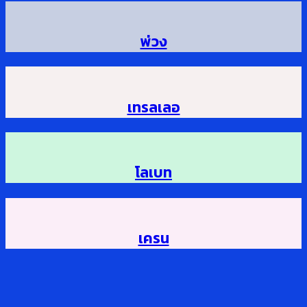
พ่วง
เทรลเลอ
โลเบท
เครน