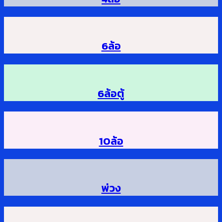
6ล้อ
6ล้อตู้
10ล้อ
พ่วง