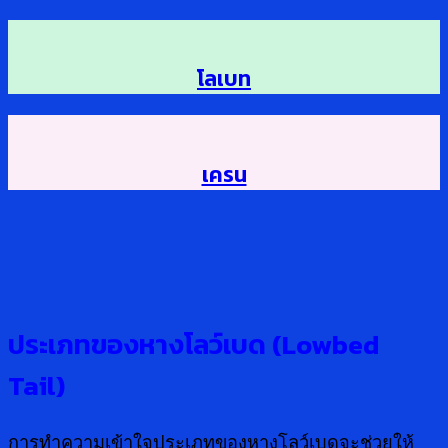
โลเบท
เครน
ประเภทของหางโลว์เบด (Lowbed
Tail)
การทำความเข้าใจประเภทของหางโลว์เบดจะช่วยให้