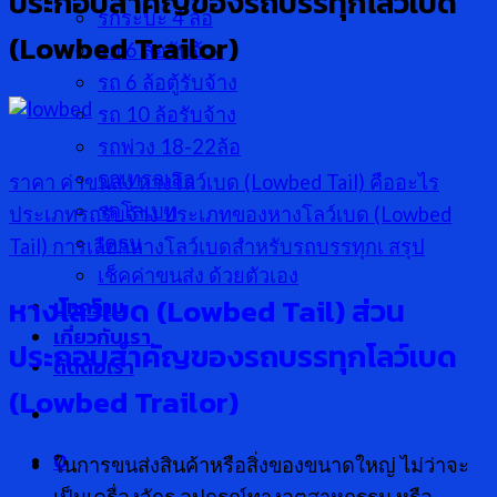
ประกอบสำคัญของรถบรรทุกโลว์เบด
รกระบะ 4 ล้อ
(Lowbed Trailor)
รถ 6 ล้อรับจ้าง
รถ 6 ล้อตู้รับจ้าง
รถ 10 ล้อรับจ้าง
รถพ่วง 18-22ล้อ
รถเทรลเลอ
ราคา ค่าขนส่ง
หางโลว์เบด (Lowbed Tail) คืออะไร
รถโลเบท
ประเภทรถรับจ้าง
ประเภทของหางโลว์เบด (Lowbed
เครน
Tail)
การเลือกหางโลว์เบดสำหรับรถบรรทุกเ
สรุป
เช็คค่าขนส่ง ด้วยตัวเอง
หางโลว์เบด (Lowbed Tail) ส่วน
บทความ
เกี่ยวกับเรา
ประกอบสำคัญของรถบรรทุกโลว์เบด
ติดต่อเรา
(Lowbed Trailor)
0
ในการขนส่งสินค้าหรือสิ่งของขนาดใหญ่ ไม่ว่าจะ