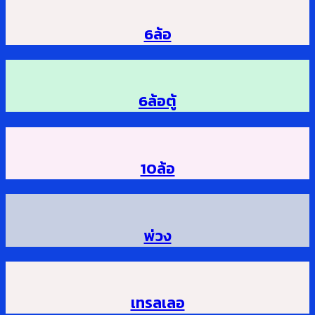
6ล้อ
6ล้อตู้
10ล้อ
พ่วง
เทรลเลอ