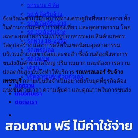
รกระบะ 4 ล้อ
รถ 6 ล้อรับจ้าง
จังหวัดเพชรบุรีมีบทบาททางเศรษฐกิจที่หลากหลาย ทั้ง
รถ 6 ล้อตู้รับจ้าง
ในด้านการเกษตร การท่องเที่ยว และอุตสาหกรรม โดย
รถ 10 ล้อรับจ้าง
เฉพาะอุตสาหกรรมแปรรูปอาหารทะเล สินค้าเกษตร
รถพ่วง 18-22ล้อ
วัสดุก่อสร้าง และการผลิตในเขตนิคมอุตสาหกรรม
รถเทรลเลอ
บริเวณอำเภอเขาย้อยและชะอำ ซึ่งล้วนต้องพึ่งพาการ
รถโลเบท
ขนส่งสินค้าขนาดใหญ่ ปริมาณมาก และต้องการความ
เครน
ปลอดภัยสูง นั่นจึงทำให้บริการ
รถเทรลเลอร์ รับจ้าง
เช็คค่าขนส่ง ด้วยตัวเอง
เพชรบุรี
กลายเป็นสิ่งจำเป็นอย่างยิ่งในยุคที่ธุรกิจต้อง
บทความ
แข่งขันด้วยเวลา ความคุ้มค่า และคุณภาพในการขนส่ง
เกี่ยวกับเรา
ติดต่อเรา
สอบถาม ฟรี ไ่มีค่าใช้จ่าย
0