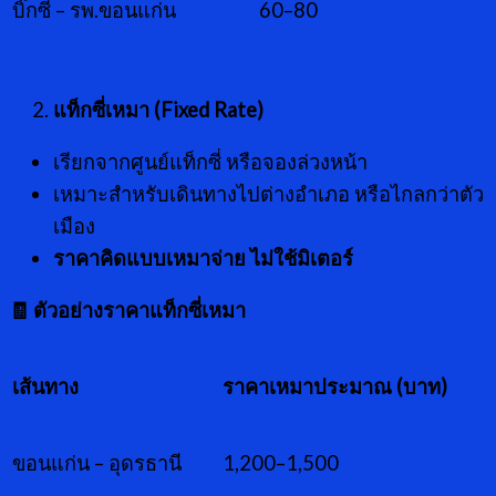
บิ๊กซี – รพ.ขอนแก่น
60–80
แท็กซี่เหมา (Fixed Rate)
เรียกจากศูนย์แท็กซี่ หรือจองล่วงหน้า
เหมาะสำหรับเดินทางไปต่างอำเภอ หรือไกลกว่าตัว
เมือง
ราคาคิดแบบเหมาจ่าย ไม่ใช้มิเตอร์
🧾
ตัวอย่างราคาแท็กซี่เหมา
เส้นทาง
ราคาเหมาประมาณ (บาท)
ขอนแก่น – อุดรธานี
1,200–1,500