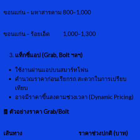
ขอนแก่น – มหาสารคาม
800–1,000
ขอนแก่น – ร้อยเอ็ด
1,000–1,300
แท็กซี่แอป (Grab, Bolt ฯลฯ)
ใช้งานผ่านแอปบนสมาร์ทโฟน
คำนวณราคาก่อนเรียกรถ สะดวกในการเปรียบ
เทียบ
อาจมีราคาขึ้นลงตามช่วงเวลา (Dynamic Pricing)
🧾
ตัวอย่างราคา Grab/Bolt
เส้นทาง
ราคาช่วงปกติ (บาท)