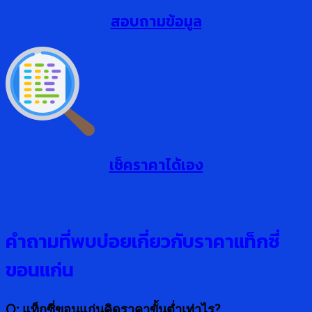
สอบถามข้อมูล
เช็คราคาได้เอง
คำถามที่พบบ่อยเกี่ยวกับราคาแท็กซี่
ขอนแก่น
Q: แท็กซี่ขอนแก่นคิดราคาขั้นต่ำเท่าไร?