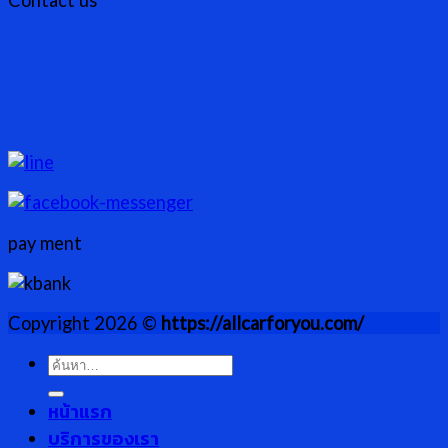
pay ment
Copyright 2026 ©
https://allcarforyou.com/
ค้นหา:
หน้าแรก
บริการของเรา