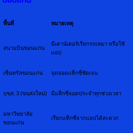
พื้นที่
หมายเหตุ
มีเคาน์เตอร์เรียกรถเหมา หรือใช้
สนามบินขอนแก่น
แอป
เซ็นทรัลขอนแก่น
จุดจอดแท็กซี่ชัดเจน
บขส. 3 (ขนส่งใหม่)
มีแท็กซี่จอดประจำทุกช่วงเวลา
มหาวิทยาลัย
เรียกแท็กซี่จากแอปได้สะดวก
ขอนแก่น