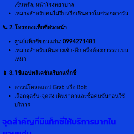
เซ็นทรัล, หน้าโรงพยาบาล
เหมาะสำหรับคนไม่รีบหรือเดินทางในช่วงกลางวัน
📞
2. โทรจองแท็กซี่ล่วงหน้า
ศูนย์แท็กซี่ขอนแก่น:
0994271481
เหมาะสำหรับเดินทางเช้า-ดึก หรือต้องการรถแบบ
เหมา
📱
3. ใช้แอปพลิเคชันเรียกแท็กซี่
ดาวน์โหลดแอป Grab หรือ Bolt
เลือกจุดรับ-จุดส่ง เห็นราคาและชื่อคนขับก่อนใช้
บริการ
จุดสำคัญที่มีแท็กซี่ให้บริการมากใน
ขอนแก่น