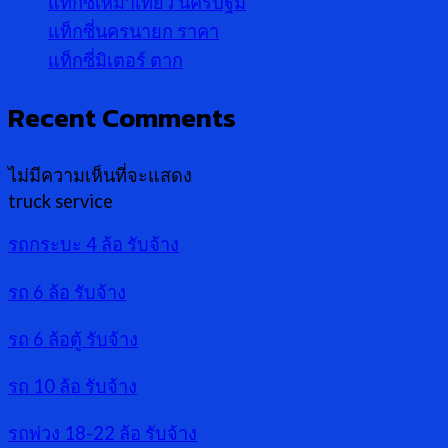
แท็กซี่เหมาเที่ยว นครปฐม
แท็กซี่นครนายก ราคา
แท็กซี่มิเตอร์ ตาก
Recent Comments
ไม่มีความเห็นที่จะแสดง
truck service
รถกระบะ 4 ล้อ รับจ้าง
รถ 6 ล้อ รับจ้าง
รถ 6 ล้อตู้ รับจ้าง
รถ 10 ล้อ รับจ้าง
รถพ่วง 18-22 ล้อ รับจ้าง