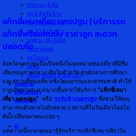
รกระบะ 4 ล้อ
รถ 6 ล้อรับจ้าง
แท็กซี่เหมาเที่ยว นครปฐม
| บริการรถ
รถ 6 ล้อตู้รับจ้าง
แท็กซี่พร้อมคนขับ ราคาถูก สะดวก
รถ 10 ล้อรับจ้าง
รถพ่วง 18-22ล้อ
ปลอดภัย
รถเทรลเลอ
รถโลเบท
จังหวัดนครปฐมถือเป็นหนึ่งในจุดหมายท่องเที่ยวที่มีชื่อ
เครน
เสียงของภาคกลาง เต็มไปด้วยวัด ศูนย์กลางการศึกษา
เช็คค่าขนส่ง ด้วยตัวเอง
และสถานที่ท่องเที่ยวเชิงวัฒนธรรมและธรรมชาติ ทำให้
บทความ
การเดินทางสะดวกมากขึ้นหากใช้บริการ
“แท็กซี่เหมา
เกี่ยวกับเรา
เที่ยว นครปฐม”
หรือ
รถรับจ้างนครปฐม
ซึ่งช่วยให้คุณ
ติดต่อเรา
สามารถเดินทางไปยังหลาย ๆ สถานที่ในวันเดียวโดยไม่
ต้องเปลี่ยนพาหนะบ่อย ๆ
0
บทความนี้จะพาคุณมารู้จักบริการแท็กซี่เหมาเที่ยวใน