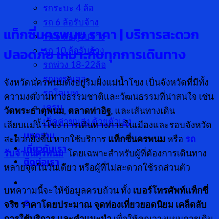
รกระบะ 4 ล้อ
รถ 6 ล้อรับจ้าง
แท็กซี่นครพนม ราคา
| บริการสะดวก
รถ 6 ล้อตู้รับจ้าง
ปลอดภัย เหมาะกับทุกการเดินทาง
รถ 10 ล้อรับจ้าง
รถพ่วง 18-22ล้อ
รถเทรลเลอ
จังหวัดนครพนมตั้งอยู่ริมฝั่งแม่น้ำโขง เป็นจังหวัดที่มีทั้ง
รถโลเบท
ความงดงามทางธรรมชาติและวัฒนธรรมที่น่าสนใจ เช่น
เครน
วัดพระธาตุพนม
,
ตลาดท่าอิฐ
, และเส้นทางเดิน
เช็คค่าขนส่ง ด้วยตัวเอง
เลียบแม่น้ำโขง การเดินทางภายในเมืองและรอบจังหวัด
บทความ
สะดวกยิ่งขึ้น หากใช้บริการ
แท็กซี่นครพนม
หรือ
รถ
เกี่ยวกับเรา
รับจ้างนครพนม
โดยเฉพาะสำหรับผู้ที่ต้องการเดินทาง
ติดต่อเรา
หลายจุดในวันเดียว หรือผู้ที่ไม่สะดวกใช้รถส่วนตัว
บทความนี้จะให้ข้อมูลครบถ้วน ทั้ง
เบอร์โทรศัพท์แท็กซี่
0
จริง ราคาโดยประมาณ จุดท่องเที่ยวยอดนิยม เคล็ดลับ
การใช้บริการ และคำแนะนำ
เพื่อให้คุณวางแผนการเดิน