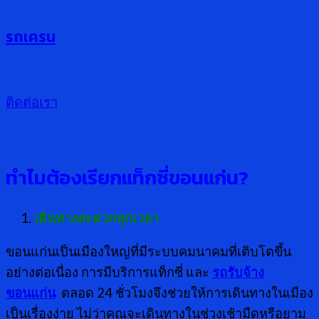
รถเครน
ติดต่อเรา
ทำไมต้องเรียกแท็กซี่ขอนแก่น
?
เดินทางสะดวกทุกเวลา
ขอนแก่นเป็นเมืองใหญ่ที่มีระบบคมนาคมที่เติบโตขึ้น
อย่างต่อเนื่อง การมีบริการแท็กซี่ และ
รถรับจ้าง
ขอนแก่น
ตลอด 24 ชั่วโมงจึงช่วยให้การเดินทางในเมือง
เป็นเรื่องง่าย ไม่ว่าคุณจะเดินทางในช่วงเช้ามืดหรือยาม