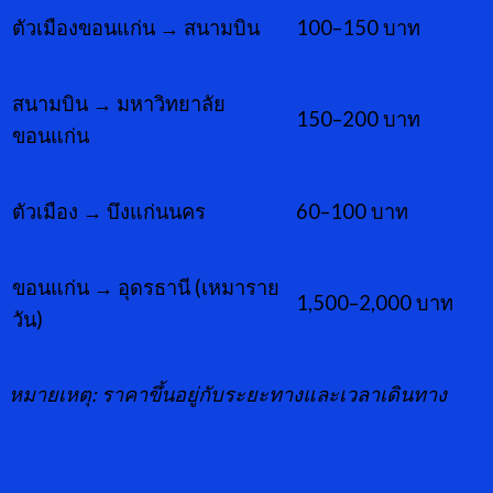
ตัวเมืองขอนแก่น → สนามบิน
100–150 บาท
สนามบิน → มหาวิทยาลัย
150–200 บาท
ขอนแก่น
ตัวเมือง → บึงแก่นนคร
60–100 บาท
ขอนแก่น → อุดรธานี (เหมาราย
1,500–2,000 บาท
วัน)
หมายเหตุ: ราคาขึ้นอยู่กับระยะทางและเวลาเดินทาง