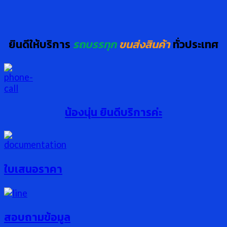
ยินดีให้บริการ
รถบรรทุก
ขนส่งสินค้า
ทั่วประเทศ
น้องนุ่น ยินดีบริการค่ะ
ใบเสนอราคา
สอบถามข้อมูล