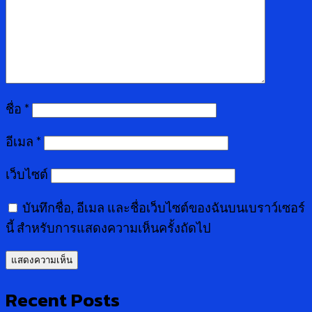
ชื่อ
*
อีเมล
*
เว็บไซต์
บันทึกชื่อ, อีเมล และชื่อเว็บไซต์ของฉันบนเบราว์เซอร์
นี้ สำหรับการแสดงความเห็นครั้งถัดไป
Recent Posts