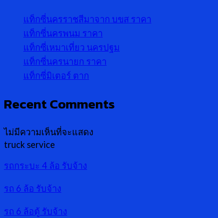
แท็กซี่นครราชสีมาจาก บขส ราคา
แท็กซี่นครพนม ราคา
แท็กซี่เหมาเที่ยว นครปฐม
แท็กซี่นครนายก ราคา
แท็กซี่มิเตอร์ ตาก
Recent Comments
ไม่มีความเห็นที่จะแสดง
truck service
รถกระบะ 4 ล้อ รับจ้าง
รถ 6 ล้อ รับจ้าง
รถ 6 ล้อตู้ รับจ้าง