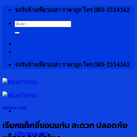
Skip
รถรับจ้างเที่ยวเปล่า ราคาถูก โทร 083-1514162
to
content
ค้นหา:
รถรับจ้างเที่ยวเปล่า ราคาถูก โทร 083-1514162
รถกระบะ 4 ล้อ
เรียกแท็กซี่ขอนแก่น สะดวก ปลอดภัย
หน้าแรก
บริการของเรา