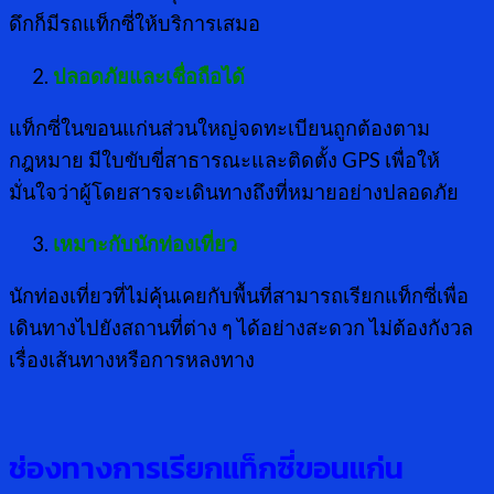
ดึกก็มีรถแท็กซี่ให้บริการเสมอ
ปลอดภัยและเชื่อถือได้
แท็กซี่ในขอนแก่นส่วนใหญ่จดทะเบียนถูกต้องตาม
กฎหมาย มีใบขับขี่สาธารณะและติดตั้ง GPS เพื่อให้
มั่นใจว่าผู้โดยสารจะเดินทางถึงที่หมายอย่างปลอดภัย
เหมาะกับนักท่องเที่ยว
นักท่องเที่ยวที่ไม่คุ้นเคยกับพื้นที่สามารถเรียกแท็กซี่เพื่อ
เดินทางไปยังสถานที่ต่าง ๆ ได้อย่างสะดวก ไม่ต้องกังวล
เรื่องเส้นทางหรือการหลงทาง
ช่องทางการเรียกแท็กซี่ขอนแก่น