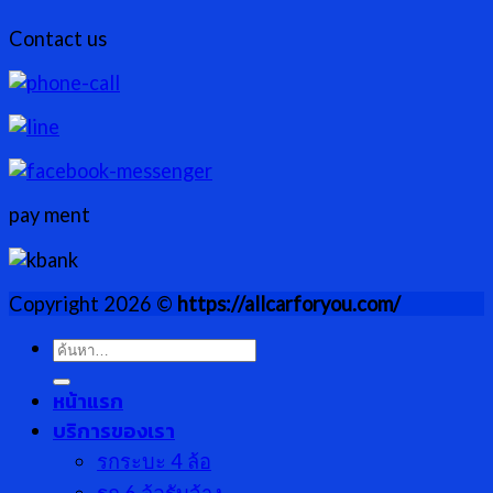
Contact us
pay ment
Copyright 2026 ©
https://allcarforyou.com/
ค้นหา:
หน้าแรก
บริการของเรา
รกระบะ 4 ล้อ