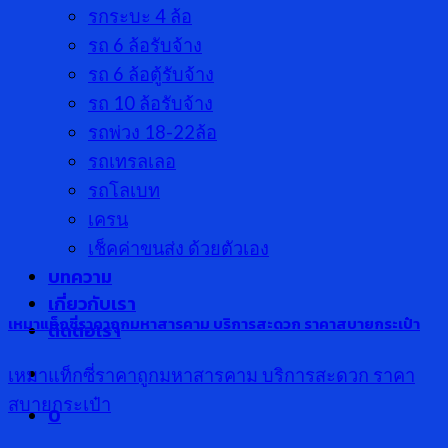
รกระบะ 4 ล้อ
รถ 6 ล้อรับจ้าง
รถ 6 ล้อตู้รับจ้าง
รถ 10 ล้อรับจ้าง
รถพ่วง 18-22ล้อ
รถเทรลเลอ
รถโลเบท
เครน
เช็คค่าขนส่ง ด้วยตัวเอง
บทความ
เกี่ยวกับเรา
เหมาแท็กซี่ราคาถูกมหาสารคาม บริการสะดวก ราคาสบายกระเป๋า
ติดต่อเรา
เหมาแท็กซี่ราคาถูกมหาสารคาม บริการสะดวก ราคา
สบายกระเป๋า
0