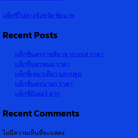
แท็กซี่ไปต่างจังหวัด ชัยนาท
Recent Posts
แท็กซี่นครราชสีมาจาก บขส ราคา
แท็กซี่นครพนม ราคา
แท็กซี่เหมาเที่ยว นครปฐม
แท็กซี่นครนายก ราคา
แท็กซี่มิเตอร์ ตาก
Recent Comments
ไม่มีความเห็นที่จะแสดง