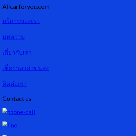
Allcarforyou.com
บริการของเรา
บทความ
เกี่ยวกับเรา
เช็คราคาค่าขนส่ง
ติดต่อเรา
Contact us