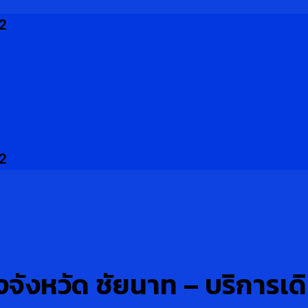
62
62
่างจังหวัด ชัยนาท – บริกา