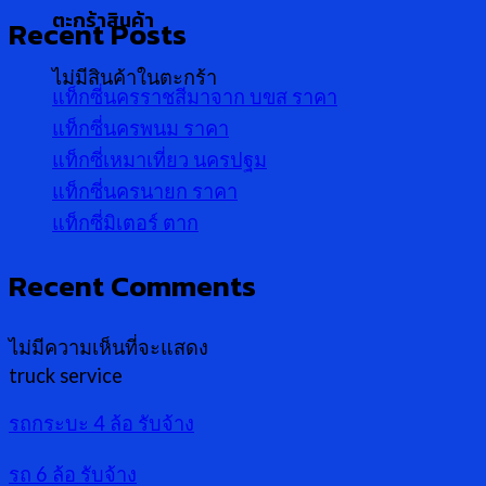
ตะกร้าสินค้า
Recent Posts
ไม่มีสินค้าในตะกร้า
แท็กซี่นครราชสีมาจาก บขส ราคา
แท็กซี่นครพนม ราคา
แท็กซี่เหมาเที่ยว นครปฐม
แท็กซี่นครนายก ราคา
แท็กซี่มิเตอร์ ตาก
Recent Comments
ไม่มีความเห็นที่จะแสดง
truck service
รถกระบะ 4 ล้อ รับจ้าง
รถ 6 ล้อ รับจ้าง