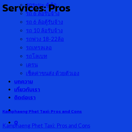
Services: Pros
รกระบะ 4 ล้อ
รถ 6 ล้อรับจ้าง
รถ 6 ล้อตู้รับจ้าง
รถ 10 ล้อรับจ้าง
รถพ่วง 18-22ล้อ
รถเทรลเลอ
รถโลเบท
เครน
เช็คค่าขนส่ง ด้วยตัวเอง
บทความ
เกี่ยวกับเรา
ติดต่อเรา
Kamphaeng Phet Taxi: Pros and Cons
0
Kamphaeng Phet Taxi: Pros and Cons